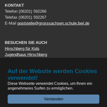
KONTAKT
Telefon (06201) 592266
Telefax (06201) 592267
E-Mail
poststelle@grosssachsen.schule.bwl.de
BESUCHEN SIE AUCH
Hirschberg für Kids
Jugendhaus Hirschberg
Auf der Website werden Cookies
Impressum
verwendet!
Datenschutzerklärung
Diese Webseite verwendet Cookies, um Ihnen ein
Erklärung zur Barrierefreiheit
angenehmeres Surfen zu ermöglichen.
© Grundschule Großsachsen
Verstanden