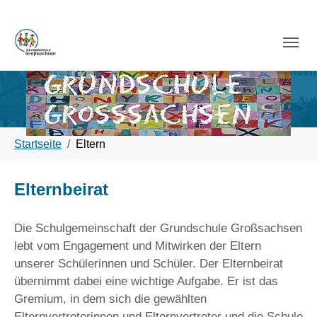
Skip to main navigation
Zum Hauptinhalt springen
Skip to page footer
Sie sind hier:
Startseite
Eltern
Elternbeirat
Die Schulgemeinschaft der Grundschule Großsachsen
lebt vom Engagement und Mitwirken der Eltern
unserer Schülerinnen und Schüler. Der Elternbeirat
übernimmt dabei eine wichtige Aufgabe. Er ist das
Gremium, in dem sich die gewählten
Elternvertreterinnen und Elternvertreter und die Schule