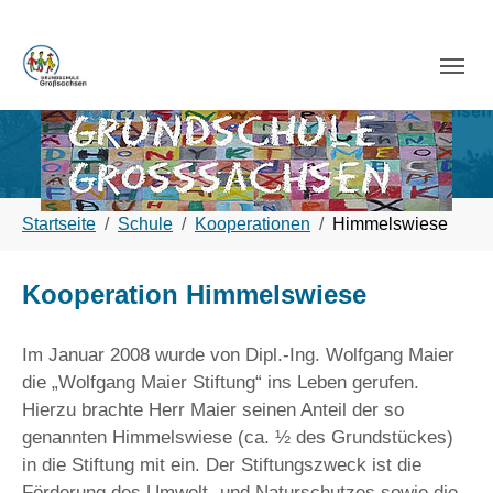
Skip to main navigation
Zum Hauptinhalt springen
Skip to page footer
Sie sind hier:
Startseite
Schule
Kooperationen
Himmelswiese
Kooperation Himmelswiese
Im Januar 2008 wurde von Dipl.-Ing. Wolfgang Maier
die „Wolfgang Maier Stiftung“ ins Leben gerufen.
Hierzu brachte Herr Maier seinen Anteil der so
genannten Himmelswiese (ca. ½ des Grundstückes)
in die Stiftung mit ein. Der Stiftungszweck ist die
Förderung des Umwelt- und Naturschutzes sowie die